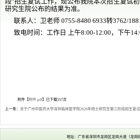
段”招生复试工作
，现公布
我院本次
招生复试初
研究生院公布的
结果
为准。
联系人：卫老师
0755-8480 6933转3762/18
致电时间：工作日
上午
8:00-12:00
，
下午
14:
附件【
附件.pdf
】已下载
557
次
上一条：
关于广州中医药大学深圳临床医学院2026年硕士研究生第三阶段招生复
地址：广东省深圳市龙岗区龙岗大道（龙岗段）60